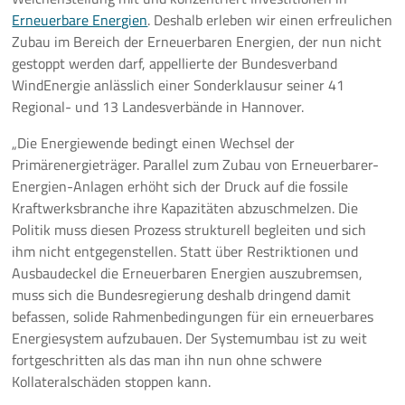
Erneuerbare Energien
. Deshalb erleben wir einen erfreulichen
Pressemeldungen
Zubau im Bereich der Erneuerbaren Energien, der nun nicht
gestoppt werden darf, appellierte der Bundesverband
Branchenmeldungen
WindEnergie anlässlich einer Sonderklausur seiner 41
Regional- und 13 Landesverbände in Hannover.
Statements
„Die Energiewende bedingt einen Wechsel der
Primärenergieträger. Parallel zum Zubau von Erneuerbarer-
Positionen
Energien-Anlagen erhöht sich der Druck auf die fossile
Kraftwerksbranche ihre Kapazitäten abzuschmelzen. Die
Jobs
Politik muss diesen Prozess strukturell begleiten und sich
ihm nicht entgegenstellen. Statt über Restriktionen und
Mediathek
Ausbaudeckel die Erneuerbaren Energien auszubremsen,
muss sich die Bundesregierung deshalb dringend damit
Akkreditierung
befassen, solide Rahmenbedingungen für ein erneuerbares
Energiesystem aufzubauen. Der Systemumbau ist zu weit
Mehr
fortgeschritten als das man ihn nun ohne schwere
Kollateralschäden stoppen kann.