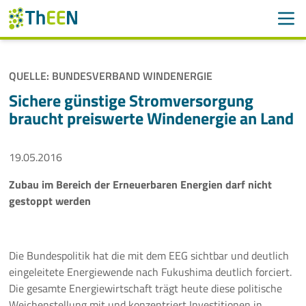
Men
Suchen
Suche
QUELLE: BUNDESVERBAND WINDENERGIE
Navigation überspringen
ThEEN
Sichere günstige Stromversorgung
braucht preiswerte Windenergie an Land
Services
19.05.2016
Mitglieder
Zubau im Bereich der Erneuerbaren Energien darf nicht
Aktivitäten
gestoppt werden
Veranstaltungen
Die Bundespolitik hat die mit dem EEG sichtbar und deutlich
Aktuelles
eingeleitete Energiewende nach Fukushima deutlich forciert.
Die gesamte Energiewirtschaft trägt heute diese politische
Meldungen
Weichenstellung mit und konzentriert Investitionen in