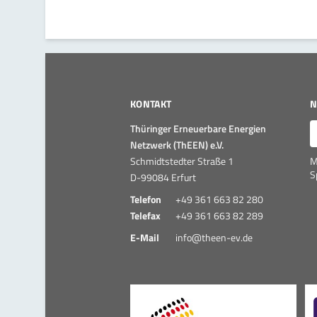
KONTAKT
N
E
Thüringer Erneuerbare Energien
Netzwerk (ThEEN) e.V.
Schmidtstedter Straße 1
M
S
D-99084 Erfurt
Telefon
+49 361 663 82 280
Telefax
+49 361 663 82 289
E-Mail
info@theen-ev.de