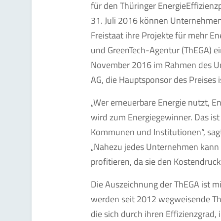
für den Thüringer EnergieEffizienz
31. Juli 2016 können Unternehme
Freistaat ihre Projekte für mehr En
und GreenTech-Agentur (ThEGA) ein
November 2016 im Rahmen des Unt
AG, die Hauptsponsor des Preises i
„Wer erneuerbare Energie nutzt, Ene
wird zum Energiegewinner. Das is
Kommunen und Institutionen“, sagt
„Nahezu jedes Unternehmen kann v
profitieren, da sie den Kostendruc
Die Auszeichnung der ThEGA ist mit
werden seit 2012 wegweisende Thü
die sich durch ihren Effizienzgrad, i