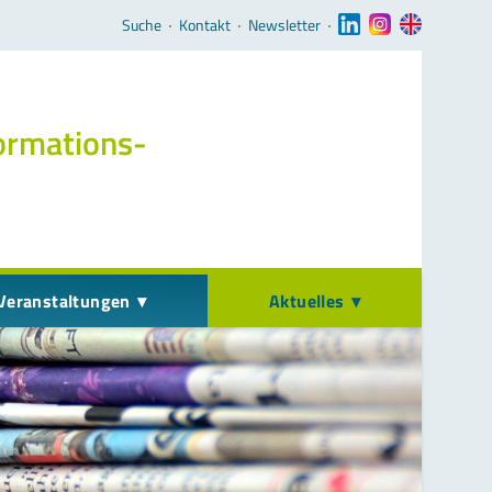
Navigation überspringen
Suche
‧
Kontakt
‧
Newsletter
‧
ormations­
Veranstaltungen
Aktuelles