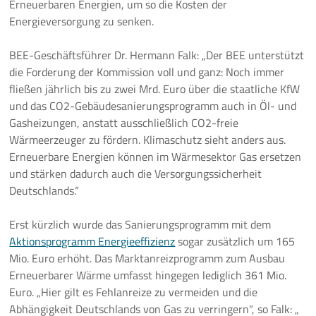
Erneuerbaren Energien, um so die Kosten der
Energieversorgung zu senken.
Pressemeldungen
BEE-Geschäftsführer Dr. Hermann Falk: „Der BEE unterstützt
Branchenmeldungen
die Forderung der Kommission voll und ganz: Noch immer
fließen jährlich bis zu zwei Mrd. Euro über die staatliche KfW
Statements
und das CO2-Gebäudesanierungsprogramm auch in Öl- und
Gasheizungen, anstatt ausschließlich CO2-freie
Positionen
Wärmeerzeuger zu fördern. Klimaschutz sieht anders aus.
Erneuerbare Energien können im Wärmesektor Gas ersetzen
Jobs
und stärken dadurch auch die Versorgungssicherheit
Deutschlands.“
Mediathek
Erst kürzlich wurde das Sanierungsprogramm mit dem
Akkreditierung
Aktionsprogramm Energieeffizienz
sogar zusätzlich um 165
Mio. Euro erhöht. Das Marktanreizprogramm zum Ausbau
Mehr
Erneuerbarer Wärme umfasst hingegen lediglich 361 Mio.
Euro. „Hier gilt es Fehlanreize zu vermeiden und die
Abhängigkeit Deutschlands von Gas zu verringern“, so Falk: „