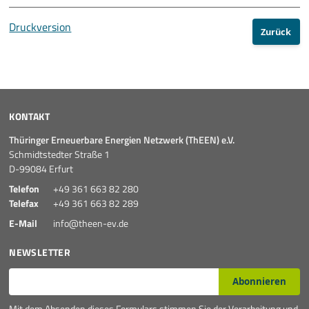
Druckversion
Zurück
KONTAKT
Thüringer Erneuerbare Energien Netzwerk (ThEEN) e.V.
Schmidtstedter Straße 1
D-99084 Erfurt
Telefon
+49 361 663 82 280
Telefax
+49 361 663 82 289
E-Mail
info@theen-ev.de
NEWSLETTER
E-Mail*
Abonnieren
Mit dem Absenden dieses Formulars stimmen Sie der Verarbeitung und