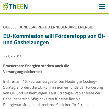
Men
Suchen
Suche
QUELLE: BUNDESVERBAND ERNEUERBARE ENERGIE
Navigation überspringen
ThEEN
EU-Kommission will Förderstopp von Öl-
und Gasheizungen
Services
22.02.2016
Mitglieder
Erneuerbare Energien stärken auch die
Aktivitäten
Versorgungssicherheit
Veranstaltungen
In ihrer am 16. Februar vorgestellten Heating & Cooling-
Strategie fordert die EU Kommission ein Ende der Förderung
Aktuelles
von Öl- und Gasheizungen. Laut Strategie-Papier biete der
Gebäudebereich Möglichkeiten für eine flexible
Energienachfrage und moderne Speicher für Strom aus
Meldungen