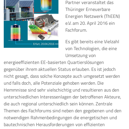
Partner veranstaltet das
Thüringer Erneuerbare
Pressemeldungen
Energien Netzwerk (ThEEN)
e.V. am 20. April 2016 ein
Branchenmeldungen
Fachforum.
Statements
Es gibt bereits eine Vielzahl
von Technologien, die eine
Positionen
Umsetzung von
energieeffizienten EE-basierten Quartierslösungen
Jobs
gegenüber ihrem aktuellen Status erlauben. Es ist jedoch
nicht gesagt, dass solche Konzepte auch umgesetzt werden
Mediathek
und falls doch, alle Potenziale gehoben werden. Die
Hemmnisse sind sehr vielschichtig und resultieren aus den
Akkreditierung
unterschiedlichen Interessenlagen der betroffenen Akteure,
die auch regional unterschiedlich sein können. Zentrale
Mehr
Themen des Fachforums sind neben den gegebenen und den
notwendigen Rahmenbedingungen die energetischen und
bautechnischen Herausforderungen von effizienten