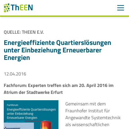
Men
Suchen
Suche
QUELLE: THEEN E.V.
Navigation überspringen
ThEEN
Energieeffiziente Quartierslösungen
unter Einbeziehung Erneuerbarer
Services
Energien
Mitglieder
12.04.2016
Aktivitäten
Fachforum: Experten treffen sich am 20. April 2016 im
Atrium der Stadtwerke Erfurt
Veranstaltungen
Gemeinsam mit dem
Aktuelles
Fraunhofer Institut für
Angewandte Systemtechnik
als wissenschaftlichen
Meldungen