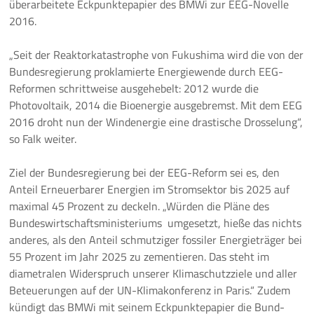
überarbeitete Eckpunktepapier des BMWi zur EEG-Novelle
2016.
Pressemeldungen
„Seit der Reaktorkatastrophe von Fukushima wird die von der
Branchenmeldungen
Bundesregierung proklamierte Energiewende durch EEG-
Reformen schrittweise ausgehebelt: 2012 wurde die
Statements
Photovoltaik, 2014 die Bioenergie ausgebremst. Mit dem EEG
2016 droht nun der Windenergie eine drastische Drosselung“,
Positionen
so Falk weiter.
Jobs
Ziel der Bundesregierung bei der EEG-Reform sei es, den
Anteil Erneuerbarer Energien im Stromsektor bis 2025 auf
Mediathek
maximal 45 Prozent zu deckeln. „Würden die Pläne des
Bundeswirtschaftsministeriums umgesetzt, hieße das nichts
Akkreditierung
anderes, als den Anteil schmutziger fossiler Energieträger bei
55 Prozent im Jahr 2025 zu zementieren. Das steht im
Mehr
diametralen Widerspruch unserer Klimaschutzziele und aller
Beteuerungen auf der UN-Klimakonferenz in Paris.“ Zudem
kündigt das BMWi mit seinem Eckpunktepapier die Bund-