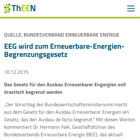
Men
Suchen
Suche
QUELLE: BUNDESVERBAND ERNEUERBARE ENERGIE
Navigation überspringen
ThEEN
EEG wird zum Erneuerbare-Energien-
Begrenzungsgesetz
Services
10.12.2015
Mitglieder
Das Gesetz für den Ausbau Erneuerbarer Engergien soll
Aktivitäten
drastisch begrenzt werden
Veranstaltungen
„Der Vorschlag des Bundeswirtschaftsministeriums macht
aus dem Gesetz für den Ausbau Erneuerbarer Energien ein
Aktuelles
Gesetz, das den Ausbau de facto begrenzt.“ Mit diesen Worten
kommentiert Dr. Hermann Falk, Geschäftsführer des
Bundesverbands Erneuerbare Energie (BEE), das aktuell
Meldungen