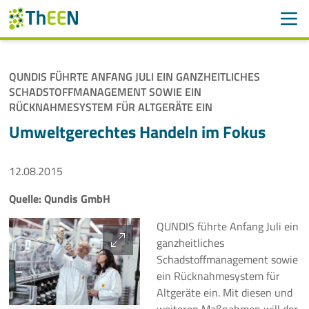
Men
Suchen
Suche
QUNDIS FÜHRTE ANFANG JULI EIN GANZHEITLICHES
Navigation überspringen
SCHADSTOFFMANAGEMENT SOWIE EIN
ThEEN
RÜCKNAHMESYSTEM FÜR ALTGERÄTE EIN
Umweltgerechtes Handeln im Fokus
Services
Mitglieder
12.08.2015
Aktivitäten
Quelle: Qundis GmbH
QUNDIS führte Anfang Juli ein
Veranstaltungen
ganzheitliches
Schadstoffmanagement sowie
Aktuelles
ein Rücknahmesystem für
Altgeräte ein. Mit diesen und
Meldungen