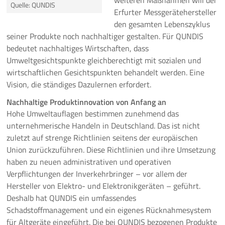
weiteren Maßnahmen will der
Quelle: QUNDIS
Erfurter Messgerätehersteller
Pressemeldungen
den gesamten Lebenszyklus
seiner Produkte noch nachhaltiger gestalten. Für QUNDIS
Branchenmeldungen
bedeutet nachhaltiges Wirtschaften, dass
Umweltgesichtspunkte gleichberechtigt mit sozialen und
Statements
wirtschaftlichen Gesichtspunkten behandelt werden. Eine
Vision, die ständiges Dazulernen erfordert.
Positionen
Nachhaltige Produktinnovation von Anfang an
Hohe Umweltauflagen bestimmen zunehmend das
Jobs
unternehmerische Handeln in Deutschland. Das ist nicht
zuletzt auf strenge Richtlinien seitens der europäischen
Mediathek
Union zurückzuführen. Diese Richtlinien und ihre Umsetzung
haben zu neuen administrativen und operativen
Akkreditierung
Verpflichtungen der Inverkehrbringer – vor allem der
Hersteller von Elektro- und Elektronikgeräten – geführt.
Mehr
Deshalb hat QUNDIS ein umfassendes
Schadstoffmanagement und ein eigenes Rücknahmesystem
für Altgeräte eingeführt. Die bei QUNDIS bezogenen Produkte