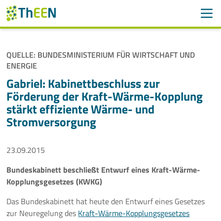
Men
Suchen
Suche
QUELLE: BUNDESMINISTERIUM FÜR WIRTSCHAFT UND
Navigation überspringen
ENERGIE
ThEEN
Gabriel: Kabinettbeschluss zur
Services
Förderung der Kraft-Wärme-Kopplung
stärkt effiziente Wärme- und
Mitglieder
Stromversorgung
Aktivitäten
23.09.2015
Veranstaltungen
Bundeskabinett beschließt Entwurf eines Kraft-Wärme-
Kopplungsgesetzes (KWKG)
Aktuelles
Das Bundeskabinett hat heute den Entwurf eines Gesetzes
zur Neuregelung des
Kraft-Wärme-Kopplungsgesetzes
Meldungen