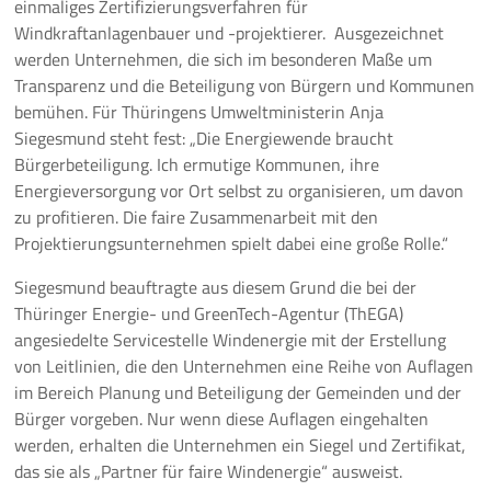
einmaliges Zertifizierungsverfahren für
Windkraftanlagenbauer und -projektierer. Ausgezeichnet
Pressemeldungen
werden Unternehmen, die sich im besonderen Maße um
Transparenz und die Beteiligung von Bürgern und Kommunen
Branchenmeldungen
bemühen. Für Thüringens Umweltministerin Anja
Siegesmund steht fest: „Die Energiewende braucht
Statements
Bürgerbeteiligung. Ich ermutige Kommunen, ihre
Energieversorgung vor Ort selbst zu organisieren, um davon
Positionen
zu profitieren. Die faire Zusammenarbeit mit den
Projektierungsunternehmen spielt dabei eine große Rolle.“
Jobs
Siegesmund beauftragte aus diesem Grund die bei der
Mediathek
Thüringer Energie- und GreenTech-Agentur (ThEGA)
angesiedelte Servicestelle Windenergie mit der Erstellung
Akkreditierung
von Leitlinien, die den Unternehmen eine Reihe von Auflagen
im Bereich Planung und Beteiligung der Gemeinden und der
Mehr
Bürger vorgeben. Nur wenn diese Auflagen eingehalten
werden, erhalten die Unternehmen ein Siegel und Zertifikat,
das sie als „Partner für faire Windenergie“ ausweist.