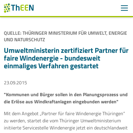
Men
Suchen
Suche
QUELLE: THÜRINGER MINISTERIUM FÜR UMWELT, ENERGIE
Navigation überspringen
UND NATURSCHUTZ
ThEEN
Umweltministerin zertifiziert Partner für
Services
faire Windenergie - bundesweit
einmaliges Verfahren gestartet
Mitglieder
23.09.2015
Aktivitäten
"Kommunen und Bürger sollen in den Planungsprozess und
Veranstaltungen
die Erlöse aus Windkraftanlagen eingebunden werden"
Aktuelles
Mit dem Angebot „Partner für faire Windenergie Thüringen“
zu werden, startet die vom Thüringer Umweltministerium
initiierte Servicestelle Windenergie jetzt ein deutschlandweit
Meldungen