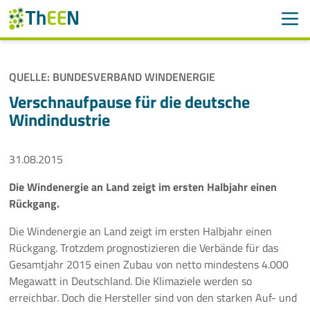
Men
Suchen
Suche
QUELLE: BUNDESVERBAND WINDENERGIE
Navigation überspringen
ThEEN
Verschnaufpause für die deutsche
Windindustrie
Services
31.08.2015
Mitglieder
Die Windenergie an Land zeigt im ersten Halbjahr einen
Aktivitäten
Rückgang.
Veranstaltungen
Die Windenergie an Land zeigt im ersten Halbjahr einen
Rückgang. Trotzdem prognostizieren die Verbände für das
Aktuelles
Gesamtjahr 2015 einen Zubau von netto mindestens 4.000
Megawatt in Deutschland. Die Klimaziele werden so
erreichbar. Doch die Hersteller sind von den starken Auf- und
Meldungen