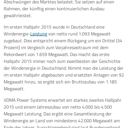
Abschwüngen des Marktes belastet. Sie setzen auf einen
Rahmen, der künftig einen kontinuierlichen Ausbau
Pressemeldungen
gewährleistet.
Branchenmeldungen
Im ersten Halbjahr 2015 wurde in Deutschland eine
Windenergie-
Leistung
von netto rund 1.093 Megawatt
Statements
zugebaut. Dies entspricht einem Rückgang um ein Drittel (34
Prozent) im Vergleich zum Vorjahreszeitraum mit dem
Positionen
Rekordwert von 1.659 Megawatt. Das macht das erste
Halbjahr 2015 immer noch zum zweitbesten der Geschichte
Jobs
der Windenergie in Deutschland. Nimmt man die Leistung der
im ersten Halbjahr abgebauten und ersetzten Anlagen von 92
Mediathek
Megawatt hinzu, so ergibt sich ein Bruttozubau von 1.185
Megawatt.
Akkreditierung
VDMA Power Systems erwartet ein starkes zweites Halbjahr
2015 und einem Jahreszubau von netto 4.000 bis 4.500
Mehr
Megawatt Leistung. Das ergibt eine Gesamtleistung der
Windenergie an Land von mindestens 42.000 Megawatt am
Ende des Jahres. Ausschlaggebend sind laut Bundesverband