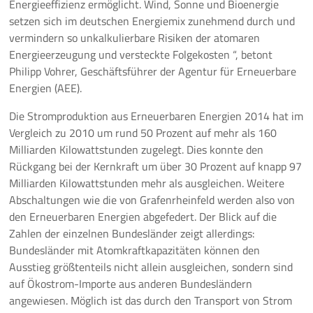
Energieeffizienz ermöglicht. Wind, Sonne und Bioenergie
setzen sich im deutschen Energiemix zunehmend durch und
Pressemeldungen
vermindern so unkalkulierbare Risiken der atomaren
Energieerzeugung und versteckte Folgekosten “, betont
Branchenmeldungen
Philipp Vohrer, Geschäftsführer der Agentur für Erneuerbare
Energien (AEE).
Statements
Die Stromproduktion aus Erneuerbaren Energien 2014 hat im
Positionen
Vergleich zu 2010 um rund 50 Prozent auf mehr als 160
Milliarden Kilowattstunden zugelegt. Dies konnte den
Jobs
Rückgang bei der Kernkraft um über 30 Prozent auf knapp 97
Milliarden Kilowattstunden mehr als ausgleichen. Weitere
Mediathek
Abschaltungen wie die von Grafenrheinfeld werden also von
den Erneuerbaren Energien abgefedert. Der Blick auf die
Akkreditierung
Zahlen der einzelnen Bundesländer zeigt allerdings:
Bundesländer mit Atomkraftkapazitäten können den
Mehr
Ausstieg größtenteils nicht allein ausgleichen, sondern sind
auf Ökostrom-Importe aus anderen Bundesländern
angewiesen. Möglich ist das durch den Transport von Strom