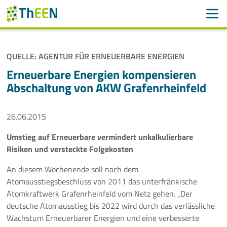
Men
Suchen
Suche
QUELLE: AGENTUR FÜR ERNEUERBARE ENERGIEN
Navigation überspringen
ThEEN
Erneuerbare Energien kompensieren
Abschaltung von AKW Grafenrheinfeld
Services
26.06.2015
Mitglieder
Umstieg auf Erneuerbare vermindert unkalkulierbare
Aktivitäten
Risiken und versteckte Folgekosten
Veranstaltungen
An diesem Wochenende soll nach dem
Atomausstiegsbeschluss von 2011 das unterfränkische
Aktuelles
Atomkraftwerk Grafenrheinfeld vom Netz gehen. „Der
deutsche Atomausstieg bis 2022 wird durch das verlässliche
Wachstum Erneuerbarer Energien und eine verbesserte
Meldungen