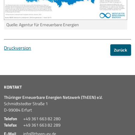
Quelle: Agentur für Erneuerbare Energien
Druckversion
Zurück
KONTAKT
Thüringer Erneuerbare Energien Netzwerk (ThEEN) e.V.
Schmidtstedter Straße 1
D-99084 Erfurt
Telefon
+49 361 663 82 280
Telefax
+49 361 663 82 289
E-Mail
info@theen-ev.de