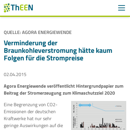
Men
Suchen
Suche
QUELLE: AGORA ENERGIEWENDE
Navigation überspringen
ThEEN
Verminderung der
Braunkohleverstromung hätte kaum
Services
Folgen für die Strompreise
Mitglieder
02.04.2015
Aktivitäten
Agora Energiewende veröffentlicht Hintergrundpapier zum
Beitrag der Stromerzeugung zum Klimaschutzziel 2020
Veranstaltungen
Eine Begrenzung von CO2-
Aktuelles
Emissionen der deutschen
Kraftwerke hat nur sehr
geringe Auswirkungen auf die
Meldungen