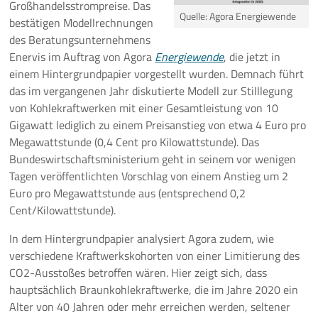
Großhandelsstrompreise. Das
Quelle: Agora Energiewende
bestätigen Modellrechnungen
Pressemeldungen
des Beratungsunternehmens
Enervis im Auftrag von Agora
Energiewende
, die jetzt in
Branchenmeldungen
einem Hintergrundpapier vorgestellt wurden. Demnach führt
das im vergangenen Jahr diskutierte Modell zur Stilllegung
Statements
von Kohlekraftwerken mit einer Gesamtleistung von 10
Gigawatt lediglich zu einem Preisanstieg von etwa 4 Euro pro
Positionen
Megawattstunde (0,4 Cent pro Kilowattstunde). Das
Bundeswirtschaftsministerium geht in seinem vor wenigen
Jobs
Tagen veröffentlichten Vorschlag von einem Anstieg um 2
Euro pro Megawattstunde aus (entsprechend 0,2
Mediathek
Cent/Kilowattstunde).
Akkreditierung
In dem Hintergrundpapier analysiert Agora zudem, wie
verschiedene Kraftwerkskohorten von einer Limitierung des
Mehr
CO2-Ausstoßes betroffen wären. Hier zeigt sich, dass
hauptsächlich Braunkohlekraftwerke, die im Jahre 2020 ein
Alter von 40 Jahren oder mehr erreichen werden, seltener