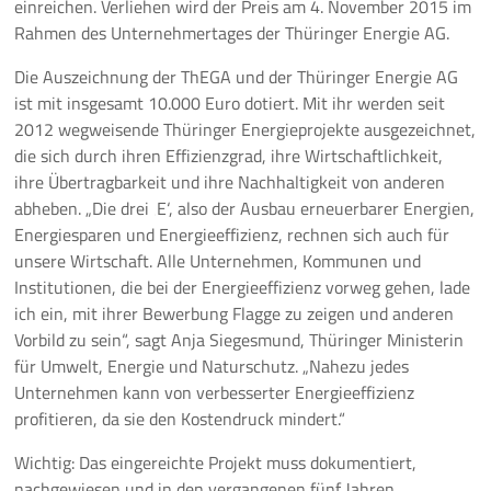
einreichen. Verliehen wird der Preis am 4. November 2015 im
Rahmen des Unternehmertages der Thüringer Energie AG.
Pressemeldungen
Die Auszeichnung der ThEGA und der Thüringer Energie AG
Branchenmeldungen
ist mit insgesamt 10.000 Euro dotiert. Mit ihr werden seit
2012 wegweisende Thüringer Energieprojekte ausgezeichnet,
Statements
die sich durch ihren Effizienzgrad, ihre Wirtschaftlichkeit,
ihre Übertragbarkeit und ihre Nachhaltigkeit von anderen
Positionen
abheben. „Die drei ‚E‘, also der Ausbau erneuerbarer Energien,
Energiesparen und Energieeffizienz, rechnen sich auch für
Jobs
unsere Wirtschaft. Alle Unternehmen, Kommunen und
Institutionen, die bei der Energieeffizienz vorweg gehen, lade
Mediathek
ich ein, mit ihrer Bewerbung Flagge zu zeigen und anderen
Vorbild zu sein“, sagt Anja Siegesmund, Thüringer Ministerin
Akkreditierung
für Umwelt, Energie und Naturschutz. „Nahezu jedes
Unternehmen kann von verbesserter Energieeffizienz
Mehr
profitieren, da sie den Kostendruck mindert.“
Wichtig: Das eingereichte Projekt muss dokumentiert,
nachgewiesen und in den vergangenen fünf Jahren