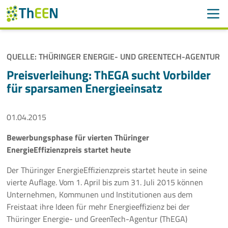
Men
Suchen
Suche
QUELLE: THÜRINGER ENERGIE- UND GREENTECH-AGENTUR
Navigation überspringen
ThEEN
Preisverleihung: ThEGA sucht Vorbilder
für sparsamen Energieeinsatz
Services
01.04.2015
Mitglieder
Bewerbungsphase für vierten Thüringer
Aktivitäten
EnergieEffizienzpreis startet heute
Veranstaltungen
Der Thüringer EnergieEffizienzpreis startet heute in seine
vierte Auflage. Vom 1. April bis zum 31. Juli 2015 können
Aktuelles
Unternehmen, Kommunen und Institutionen aus dem
Freistaat ihre Ideen für mehr Energieeffizienz bei der
Thüringer Energie- und GreenTech-Agentur (ThEGA)
Meldungen