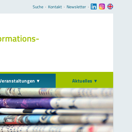
Navigation überspringen
Suche
‧
Kontakt
‧
Newsletter
‧
ormations­
Veranstaltungen
Aktuelles