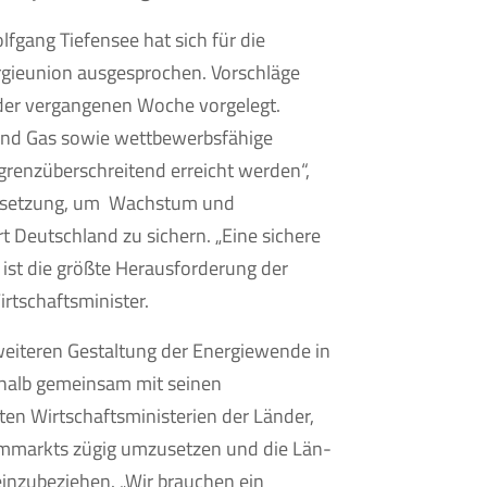
fgang Tiefensee hat sich für die
gieunion ausgesprochen. Vorschlä­ge
der vergangenen Woche vorgelegt.
und Gas sowie wettbe­werbsfähige
grenz­überschreitend erreicht wer­den“,
us­setzung, um Wachstum und
 Deutschland zu sichern. „Eine sichere
ist die größte Herausforde­rung der
rtschaftsminister.
eiteren Gestaltung der Energiewende in
halb gemeinsam mit sei­nen
en Wirtschaftsministerien der Länder,
mmarkts zügig umzusetzen und die Län­
inzubeziehen. „Wir brauchen ein