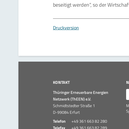
beseitigt werden“, so der Wirtschaf
Druckversion
KONTAKT
N
E
Thüringer Erneuerbare Energien
Netzwerk (ThEEN) e.V.
Schmidtstedter Straße 1
M
S
D-99084 Erfurt
Telefon
+49 361 663 82 280
Telefax
+49 361 663 82 289