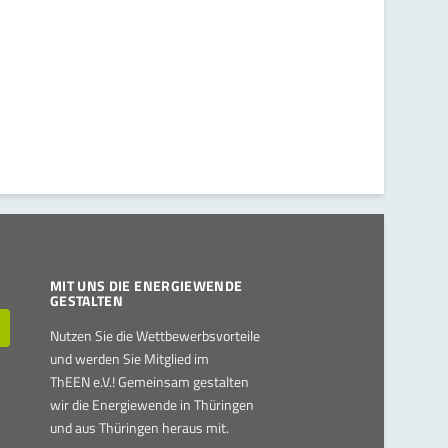
MIT UNS DIE ENERGIEWENDE
GESTALTEN
Nutzen Sie die Wettbewerbsvorteile
und werden Sie Mitglied im
ThEEN e.V.! Gemeinsam gestalten
wir die Energiewende in Thüringen
und aus Thüringen heraus mit.