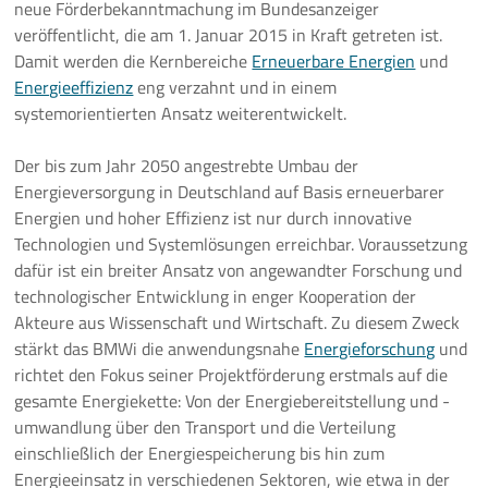
neue Förderbekanntmachung im Bundesanzeiger
veröffentlicht, die am 1. Januar 2015 in Kraft getreten ist.
Pressemeldungen
Damit werden die Kernbereiche
Erneuerbare Energien
und
Energieeffizienz
eng verzahnt und in einem
Branchenmeldungen
systemorientierten Ansatz weiterentwickelt.
Statements
Der bis zum Jahr 2050 angestrebte Umbau der
Energieversorgung in Deutschland auf Basis erneuerbarer
Positionen
Energien und hoher Effizienz ist nur durch innovative
Technologien und Systemlösungen erreichbar. Voraussetzung
Jobs
dafür ist ein breiter Ansatz von angewandter Forschung und
technologischer Entwicklung in enger Kooperation der
Mediathek
Akteure aus Wissenschaft und Wirtschaft. Zu diesem Zweck
stärkt das BMWi die anwendungsnahe
Energieforschung
und
Akkreditierung
richtet den Fokus seiner Projektförderung erstmals auf die
gesamte Energiekette: Von der Energiebereitstellung und -
Mehr
umwandlung über den Transport und die Verteilung
einschließlich der Energiespeicherung bis hin zum
Energieeinsatz in verschiedenen Sektoren, wie etwa in der