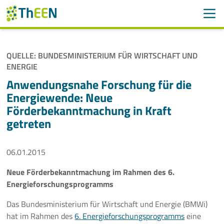
Men
Suchen
Suche
QUELLE: BUNDESMINISTERIUM FÜR WIRTSCHAFT UND
Navigation überspringen
ENERGIE
ThEEN
Anwendungsnahe Forschung für die
Services
Energiewende: Neue
Förderbekanntmachung in Kraft
Mitglieder
getreten
Aktivitäten
06.01.2015
Veranstaltungen
Neue Förderbekanntmachung im Rahmen des 6.
Energieforschungsprogramms
Aktuelles
Das Bundesministerium für Wirtschaft und Energie (BMWi)
hat im Rahmen des
6. Energieforschungsprogramms
eine
Meldungen