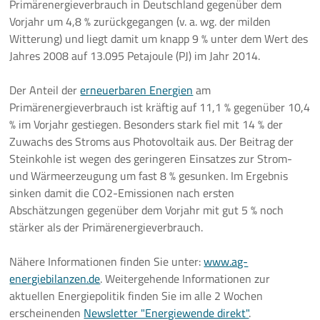
Primärenergieverbrauch in Deutschland gegenüber dem
Vorjahr um 4,8 % zurückgegangen (v. a. wg. der milden
Pressemeldungen
Witterung) und liegt damit um knapp 9 % unter dem Wert des
Jahres 2008 auf 13.095 Petajoule (PJ) im Jahr 2014.
Branchenmeldungen
Der Anteil der
erneuerbaren Energien
am
Statements
Primärenergieverbrauch ist kräftig auf 11,1 % gegenüber 10,4
% im Vorjahr gestiegen. Besonders stark fiel mit 14 % der
Positionen
Zuwachs des Stroms aus Photovoltaik aus. Der Beitrag der
Steinkohle ist wegen des geringeren Einsatzes zur Strom-
Jobs
und Wärmeerzeugung um fast 8 % gesunken. Im Ergebnis
sinken damit die CO2-Emissionen nach ersten
Mediathek
Abschätzungen gegenüber dem Vorjahr mit gut 5 % noch
stärker als der Primärenergieverbrauch.
Akkreditierung
Nähere Informationen finden Sie unter:
www.ag-
Mehr
energiebilanzen.de
. Weitergehende Informationen zur
aktuellen Energiepolitik finden Sie im alle 2 Wochen
erscheinenden
Newsletter "Energiewende direkt"
.