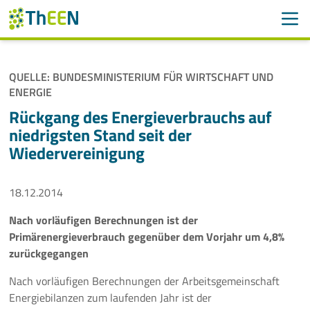
Men
Suchen
Suche
QUELLE: BUNDESMINISTERIUM FÜR WIRTSCHAFT UND
Navigation überspringen
ENERGIE
ThEEN
Rückgang des Energieverbrauchs auf
Services
niedrigsten Stand seit der
Wiedervereinigung
Mitglieder
18.12.2014
Aktivitäten
Nach vorläufigen Berechnungen ist der
Veranstaltungen
Primärenergieverbrauch gegenüber dem Vorjahr um 4,8%
zurückgegangen
Aktuelles
Nach vorläufigen Berechnungen der Arbeitsgemeinschaft
Energiebilanzen zum laufenden Jahr ist der
Meldungen