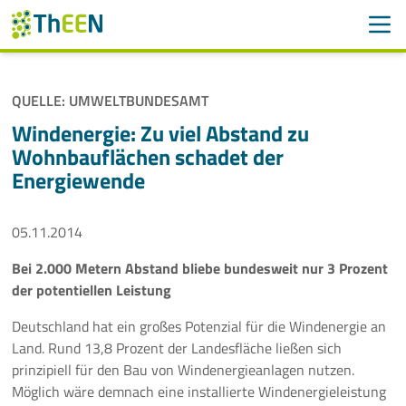
Men
Suchen
Suche
QUELLE: UMWELTBUNDESAMT
Navigation überspringen
ThEEN
Windenergie: Zu viel Abstand zu
Wohnbauflächen schadet der
Services
Energiewende
Mitglieder
05.11.2014
Aktivitäten
Bei 2.000 Metern Abstand bliebe bundesweit nur 3 Prozent
der potentiellen Leistung
Veranstaltungen
Deutschland hat ein großes Potenzial für die Windenergie an
Aktuelles
Land. Rund 13,8 Prozent der Landesfläche ließen sich
prinzipiell für den Bau von Windenergieanlagen nutzen.
Möglich wäre demnach eine installierte Windenergieleistung
Meldungen