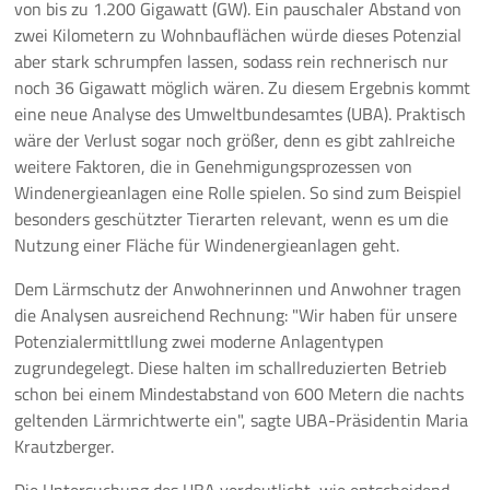
von bis zu 1.200 Gigawatt (GW). Ein pauschaler Abstand von
zwei Kilometern zu Wohnbauflächen würde dieses Potenzial
Pressemeldungen
aber stark schrumpfen lassen, sodass rein rechnerisch nur
noch 36 Gigawatt möglich wären. Zu diesem Ergebnis kommt
Branchenmeldungen
eine neue Analyse des Umweltbundesamtes (UBA). Praktisch
wäre der Verlust sogar noch größer, denn es gibt zahlreiche
Statements
weitere Faktoren, die in Genehmigungsprozessen von
Windenergieanlagen eine Rolle spielen. So sind zum Beispiel
Positionen
besonders geschützter Tierarten relevant, wenn es um die
Nutzung einer Fläche für Windenergieanlagen geht.
Jobs
Dem Lärmschutz der Anwohnerinnen und Anwohner tragen
Mediathek
die Analysen ausreichend Rechnung: "Wir haben für unsere
Potenzialermittllung zwei moderne Anlagentypen
Akkreditierung
zugrundegelegt. Diese halten im schallreduzierten Betrieb
schon bei einem Mindestabstand von 600 Metern die nachts
Mehr
geltenden Lärmrichtwerte ein", sagte UBA-Präsidentin Maria
Krautzberger.